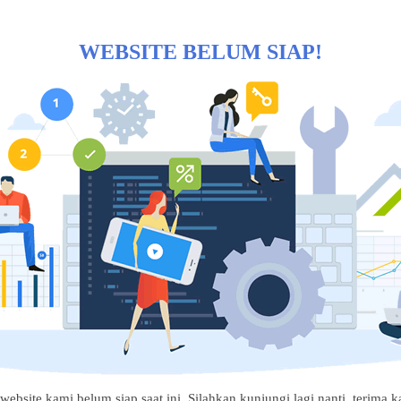
WEBSITE BELUM SIAP!
website kami belum siap saat ini. Silahkan kunjungi lagi nanti, terima ka